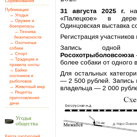
Соревнования
Публикации
31 августа 2025 г.
на 
→ Угодья
«Палецкое» в дере
→ Оружие и
Одинцовская выставка с
боеприпасы
→ Техника
Регистрация участников 
безопасности
→ Охотничьи
Запись одно
собаки
→ Спорт
Росохотрыболовсоюза
→ Традиции и
более собаки от одного 
правила охоты
→ Байки
Для остальных категори
охотников и
— 2 500 рублей. Запись 
рыболовов
→ Животный мир
владельца — 2 000 рубл
→ Рецепты
приготовления
дичи
Угодья
общества
Карта охотугодий