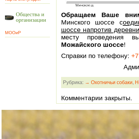
Общества и
Обращаем Ваше вни
организации
Минского шоссе с
оеди
шоссе напротив деревн
МООиР
месту проведения в
Можайского шоссе
!
Справки по телефону:
+7
Адми
Рубрика:
→ Охотничьи собаки
,
Н
Комментарии закрыты.