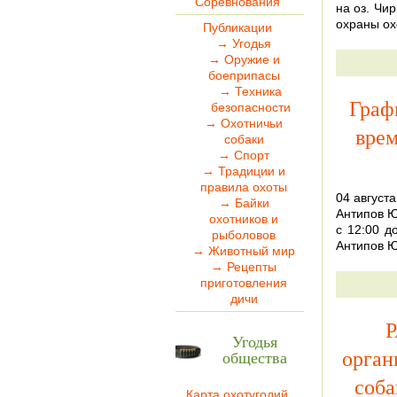
Соревнования
на оз. Чи
охраны ох
Публикации
→ Угодья
→ Оружие и
боеприпасы
→ Техника
Граф
безопасности
→ Охотничьи
врем
собаки
→ Спорт
→ Традиции и
правила охоты
04 августа
→ Байки
Антипов Ю.
охотников и
с 12:00 д
рыболовов
Антипов Ю
→ Животный мир
→ Рецепты
приготовления
дичи
Р
Угодья
орган
общества
соба
Карта охотугодий