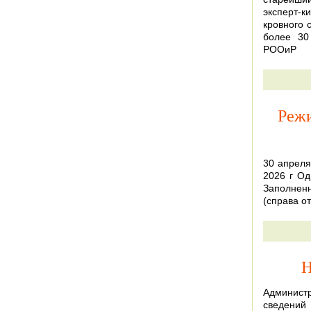
эксперт-
кровного 
более 30
РООиР
Режи
30 апреля
2026 г О
Заполнен
(справа о
Н
Админист
сведений