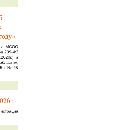
б
в
году»
вах МСОО
 № 209-ФЗ
2020г.) и
бласти»,
5 г. № 95
026г.
истрация