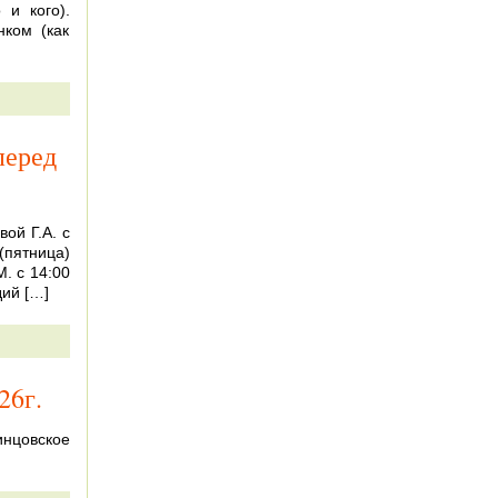
 и кого).
ком (как
перед
ой Г.А. с
 (пятница)
. с 14:00
дий […]
26г.
инцовское