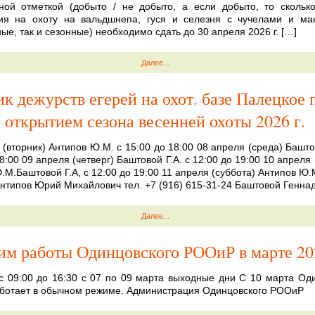
ной отметкой (добыто / не добыто, а если добыто, то сколько
ия на охоту на вальдшнепа, гуся и селезня с чучелами и ман
ые, так и сезонные) необходимо сдать до 30 апреля 2026 г. […]
Далее...
к дежурств егерей на охот. базе Палецкое 
открытием сезона весенней охоты 2026 г.
 (вторник) Антипов Ю.М. с 15:00 до 18:00 08 апреля (среда) Баштов
8:00 09 апреля (четверг) Баштовой Г.А. с 12:00 до 19:00 10 апреля
.М.Баштовой Г.А, с 12:00 до 19:00 11 апреля (суббота) Антипов Ю.М
Антипов Юрий Михайлович тел. +7 (916) 615-31-24 Баштовой Генна
Далее...
им работы Одинцовского РООиР в марте 20
с 09:00 до 16:30 с 07 по 09 марта выходные дни С 10 марта Од
отает в обычном режиме. Администрация Одинцовского РООиР