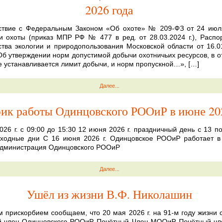
2026 года
ствие с Федеральным Законом «Об охоте» № 209-ФЗ от 24 июля
 охоты (приказ МПР РФ № 477 в ред. от 28.03.2024 г.), Расп
тва экологии и природопользования Московской области от 16.
Об утверждении норм допустимой добычи охотничьих ресурсов, в 
е устанавливается лимит добычи, и норм пропускной…», […]
Далее...
ик работы Одинцовского РООиР в июне 202
026 г. с 09:00 до 15:30 12 июня 2026 г. праздничный день с 13 п
выходные дни С 16 июня 2026 г. Одинцовское РООиР работает 
Администрация Одинцовского РООиР
Далее...
Ушёл из жизни В.Ф. Николашин
м прискорбием сообщаем, что 20 мая 2026 г. на 91-м году жизни 
й член Одинцовского РООиР, Почётный Член МООиР, Почётный ч