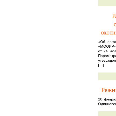
Р
охот
«Об орга
«МООИР» в
от 24 июл
Параметр
утвержден
[…]
Режи
20 февра
Одинцовс