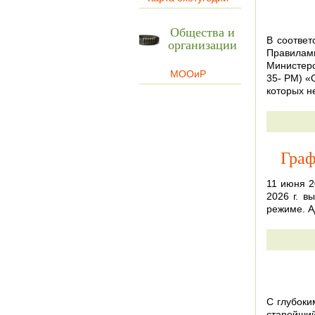
Общества и
В соответ
организации
Правилами
Министерс
МООиР
35- РМ) «
которых н
Граф
11 июня 2
2026 г. 
режиме. 
С глубоки
старейши