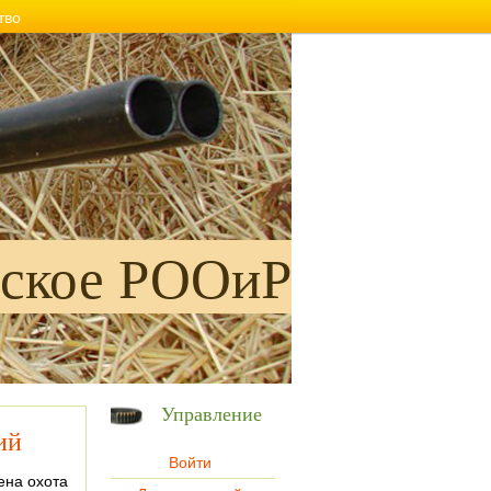
тво
ское РООиР
Управление
ий
Войти
ена охота