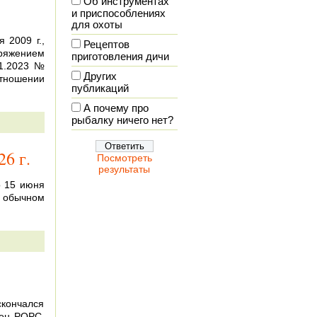
Об инструментах
и приспособлениях
для охоты
 2009 г.,
Рецептов
оряжением
приготовления дичи
01.2023 №
Других
отношении
публикаций
А почему про
рыбалку ничего нет?
6 г.
Посмотреть
результаты
о 15 июня
в обычном
скончался
лен РОРС,