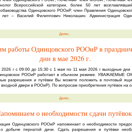
кинолог Всероссийской категории, более 50 лет возглавлявши
собаководства Одинцовского РООиР, член Правления Одинцовск
 лет – Василий Филиппович Николашин. Администрация Один
Далее...
м работы Одинцовского РООиР в праздни
дни в мае 2026 г.
 2026 г с 09:00 до 15:30 с 1 мая по 11 мая 2026 г выходные дни
динцовское РООиР работает в обычном режиме. УВАЖАЕМЫЕ О
ные разрешения и путёвки Вы можете положить в почтовый ящ
т входной двери в РООиР). По вопросам приобретения путёвок на о
Далее...
апоминаем о необходимости сдачи путёвок
рация Одинцовского РООиР напоминает о необходимости предос
 о добыче пернатой дичи. Сдать разрешения и путёвки необ