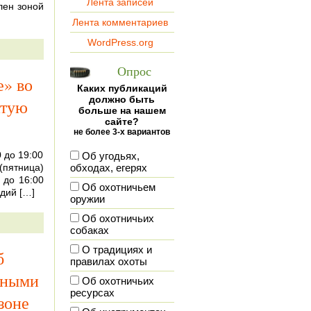
Лента записей
лен зоной
Лента комментариев
WordPress.org
Опрос
е» во
Каких публикаций
должно быть
атую
больше на нашем
сайте?
не более 3-х вариантов
0 до 19:00
Об угодьях,
 (пятница)
обходах, егерях
 до 16:00
Об охотничьем
дий […]
оружии
Об охотничьих
собаках
О традициях и
б
правилах охоты
йными
Об охотничьих
ресурсах
зоне