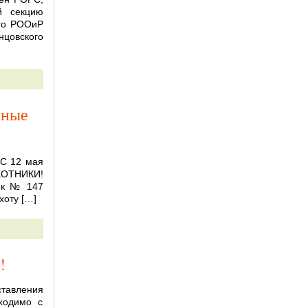
й секцию
ого РООиР
цовского
чные
 С 12 мая
ХОТНИКИ!
ик № 147
хоту […]
!
тавления
ходимо с