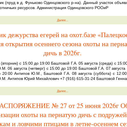
рик (пруд в д. Фуньково Одинцовского р-на). Данный участок объяв
отничьих ресурсов. Администрация Одинцовского РООиР
Далее...
ик дежурства егерей на охот.базе «Палецко
я открытия осеннего сезона охоты на перн
дичь в 2026г.
 (вторник) с 15:00 до 19:00 Баштовой Г.А. 05 августа (среда) с 15:0
М. 06 августа (четверг) с 15:00 до 19:00 Баштовой Г.А. 07 августа
о 20:00 Антипов Ю.М., Баштовой Г.А. 08 августа (суббота) с 12:00
.М. Антипов Юрий Михайлович +7 (916) 615-31-24 Баштовой Генна
Далее...
АСПОРЯЖЕНИЕ № 27 от 25 июня 2026г О
изации охоты на пернатую дичь с подруже
кам и ловчими птицами в летне-осеннем се