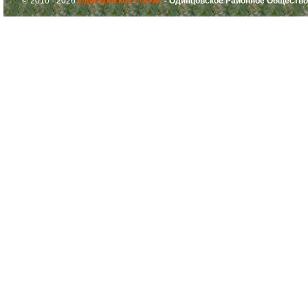
© 2010 - 2026
Одинцовское РООиР
- Одинцовское Районное Общество