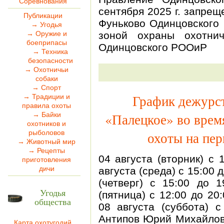
Соревнования
сентября 2025 г. запреще
Публикации
Фуньково Одинцовского 
→ Угодья
→ Оружие и
зоной охраны охотнич
боеприпасы
Одинцовского РООиР
→ Техника
безопасности
→ Охотничьи
собаки
→ Спорт
График дежурст
→ Традиции и
правила охоты
«Палецкое» во врем
→ Байки
охотников и
рыболовов
охоты на пер
→ Животный мир
→ Рецепты
04 августа (вторник) с 
приготовления
дичи
августа (среда) с 15:00 
(четверг) с 15:00 до 1
Угодья
(пятница) с 12:00 до 20
общества
08 августа (суббота) 
Антипов Юрий Михайлови
Карта охотугодий