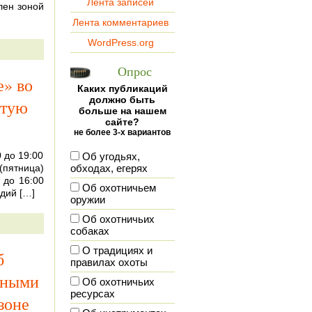
Лента записей
лен зоной
Лента комментариев
WordPress.org
Опрос
е» во
Каких публикаций
должно быть
атую
больше на нашем
сайте?
не более 3-х вариантов
0 до 19:00
Об угодьях,
 (пятница)
обходах, егерях
 до 16:00
Об охотничьем
дий […]
оружии
Об охотничьих
собаках
О традициях и
б
правилах охоты
йными
Об охотничьих
ресурсах
зоне