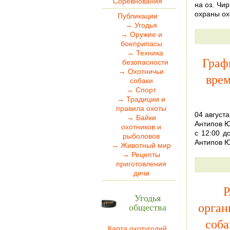
Соревнования
на оз. Чи
охраны ох
Публикации
→ Угодья
→ Оружие и
боеприпасы
→ Техника
Граф
безопасности
→ Охотничьи
врем
собаки
→ Спорт
→ Традиции и
правила охоты
04 августа
→ Байки
Антипов Ю.
охотников и
с 12:00 д
рыболовов
Антипов Ю
→ Животный мир
→ Рецепты
приготовления
дичи
Р
Угодья
орган
общества
соба
Карта охотугодий