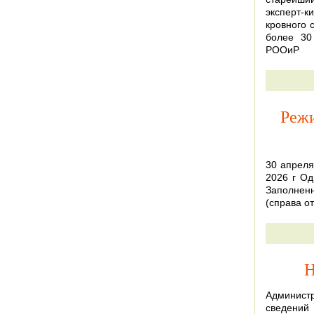
эксперт-
кровного 
более 30
РООиР
Режи
30 апреля
2026 г О
Заполнен
(справа о
Н
Админист
сведений