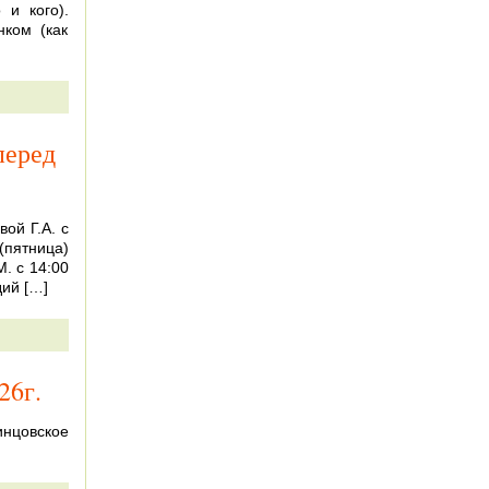
 и кого).
ком (как
перед
ой Г.А. с
 (пятница)
. с 14:00
дий […]
26г.
инцовское