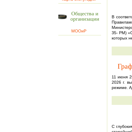
Общества и
В соответ
организации
Правилами
Министерс
МООиР
35- РМ) «
которых н
Граф
11 июня 2
2026 г. 
режиме. 
С глубоки
старейши