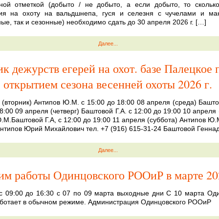
ной отметкой (добыто / не добыто, а если добыто, то сколько
ия на охоту на вальдшнепа, гуся и селезня с чучелами и ман
ые, так и сезонные) необходимо сдать до 30 апреля 2026 г. […]
Далее...
к дежурств егерей на охот. базе Палецкое 
открытием сезона весенней охоты 2026 г.
 (вторник) Антипов Ю.М. с 15:00 до 18:00 08 апреля (среда) Баштов
8:00 09 апреля (четверг) Баштовой Г.А. с 12:00 до 19:00 10 апреля
.М.Баштовой Г.А, с 12:00 до 19:00 11 апреля (суббота) Антипов Ю.М
Антипов Юрий Михайлович тел. +7 (916) 615-31-24 Баштовой Генна
Далее...
им работы Одинцовского РООиР в марте 20
с 09:00 до 16:30 с 07 по 09 марта выходные дни С 10 марта Од
отает в обычном режиме. Администрация Одинцовского РООиР