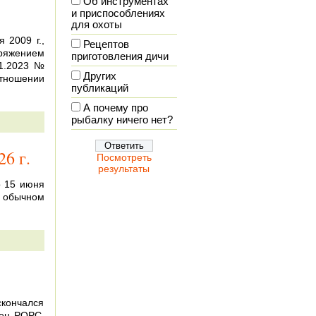
Об инструментах
и приспособлениях
для охоты
 2009 г.,
Рецептов
оряжением
приготовления дичи
01.2023 №
Других
отношении
публикаций
А почему про
рыбалку ничего нет?
6 г.
Посмотреть
результаты
о 15 июня
в обычном
скончался
лен РОРС,