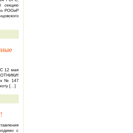
й секцию
ого РООиР
цовского
чные
 С 12 мая
ХОТНИКИ!
ик № 147
хоту […]
!
тавления
ходимо с