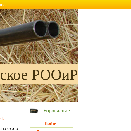
тво
ское РООиР
Управление
ий
Войти
ена охота