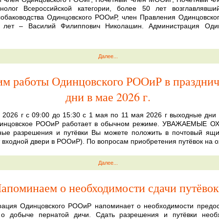
кинолог Всероссийской категории, более 50 лет возглавлявши
собаководства Одинцовского РООиР, член Правления Одинцовск
 лет – Василий Филиппович Николашин. Администрация Один
Далее...
м работы Одинцовского РООиР в праздни
дни в мае 2026 г.
 2026 г с 09:00 до 15:30 с 1 мая по 11 мая 2026 г выходные дни
динцовское РООиР работает в обычном режиме. УВАЖАЕМЫЕ О
ные разрешения и путёвки Вы можете положить в почтовый ящ
т входной двери в РООиР). По вопросам приобретения путёвок на о
Далее...
апоминаем о необходимости сдачи путёвок
рация Одинцовского РООиР напоминает о необходимости предос
 о добыче пернатой дичи. Сдать разрешения и путёвки необ