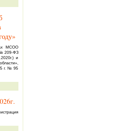
б
в
году»
вах МСОО
 № 209-ФЗ
2020г.) и
бласти»,
5 г. № 95
026г.
истрация