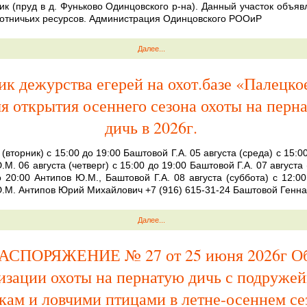
рик (пруд в д. Фуньково Одинцовского р-на). Данный участок объяв
отничьих ресурсов. Администрация Одинцовского РООиР
Далее...
ик дежурства егерей на охот.базе «Палецко
я открытия осеннего сезона охоты на перн
дичь в 2026г.
 (вторник) с 15:00 до 19:00 Баштовой Г.А. 05 августа (среда) с 15:0
М. 06 августа (четверг) с 15:00 до 19:00 Баштовой Г.А. 07 августа
о 20:00 Антипов Ю.М., Баштовой Г.А. 08 августа (суббота) с 12:00
.М. Антипов Юрий Михайлович +7 (916) 615-31-24 Баштовой Генна
Далее...
АСПОРЯЖЕНИЕ № 27 от 25 июня 2026г О
изации охоты на пернатую дичь с подруже
кам и ловчими птицами в летне-осеннем се