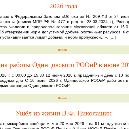
2026 года
ствие с Федеральным Законом «Об охоте» № 209-ФЗ от 24 июля
 охоты (приказ МПР РФ № 477 в ред. от 28.03.2024 г.), Расп
тва экологии и природопользования Московской области от 16.
Об утверждении норм допустимой добычи охотничьих ресурсов, в 
е устанавливается лимит добычи, и норм пропускной…», […]
Далее...
ик работы Одинцовского РООиР в июне 202
026 г. с 09:00 до 15:30 12 июня 2026 г. праздничный день с 13 п
выходные дни С 16 июня 2026 г. Одинцовское РООиР работает 
Администрация Одинцовского РООиР
Далее...
Ушёл из жизни В.Ф. Николашин
м прискорбием сообщаем, что 20 мая 2026 г. на 91-м году жизни 
й член Одинцовского РООиР, Почётный Член МООиР, Почётный ч