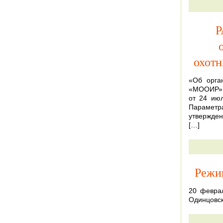
Р
охот
«Об орга
«МООИР» в
от 24 июл
Параметр
утвержден
[…]
Режи
20 февра
Одинцовс