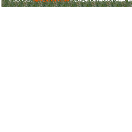
© 2010 - 2026
Одинцовское РООиР
- Одинцовское Районное Общество