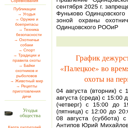
Соревнования
сентября 2025 г. запреще
Публикации
Фуньково Одинцовского 
→ Угодья
→ Оружие и
зоной охраны охотнич
боеприпасы
Одинцовского РООиР
→ Техника
безопасности
→ Охотничьи
собаки
→ Спорт
График дежурст
→ Традиции и
правила охоты
«Палецкое» во врем
→ Байки
охотников и
рыболовов
охоты на пер
→ Животный мир
→ Рецепты
04 августа (вторник) с 
приготовления
дичи
августа (среда) с 15:00 
(четверг) с 15:00 до 1
Угодья
(пятница) с 12:00 до 20
общества
08 августа (суббота) 
Антипов Юрий Михайлови
Карта охотугодий