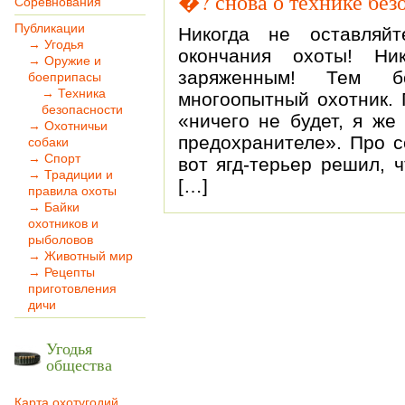
�? снова о технике без
Соревнования
Публикации
Никогда не оставляй
→ Угодья
окончания охоты! Ни
→ Оружие и
заряженным! Тем б
боеприпасы
→ Техника
многоопытный охотник. 
безопасности
«ничего не будет, я же
→ Охотничьи
предохранителе». Про с
собаки
→ Спорт
вот ягд-терьер решил, 
→ Традиции и
[…]
правила охоты
→ Байки
охотников и
рыболовов
→ Животный мир
→ Рецепты
приготовления
дичи
Угодья
общества
Карта охотугодий