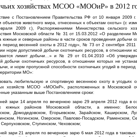
ичьих хозяйствах МСОО «МООиР» в 2012 г
ствие с Постановлением Правительства РФ от 10 января 2009 г
 объектов животного мира, отнесенных к объектам охоты» (с из
враля 2009 г.), Распоряжениями Министерства сельского хоз
ствия Московской области № 31 от 15.03.2012 «О разделении М
а южные и северные районы в части сроков проведения добычи о
в период весенней охоты в 2012 году», № 73 от 2 сентября 2011
ии норм допустимой добычи охотничьих ресурсов, в отношении к
ивается лимит добычи…» и № 29 от 01.04.2010 «Об утвержде
й добычи охотничьих ресурсов, в отношении которых не устана
ычи, и норм пропускной способности охотничьих угодий в период
территории МО»:
зовать любительскую и спортивную весеннюю охоту в угодьях о
ых хозяйств МСОО «МООиР», расположенных в Московской об
нные указанным выше Постановлением сроки:
ней зари 14 апреля по вечернюю зарю 29 апреля 2012 года в о
ах южных районов Московской области, а именно: Белоо
ском, Домодедовском, Егорьевском, Зарайском, Каширском, Лу
нском, Ногинском, Озерском, Павлово-Посадском, Раменском, С
 Серпуховском, Ступинском, Чеховском;
ней зари 21 апреля по вечернюю зарю 6 мая 2012 года в таковых