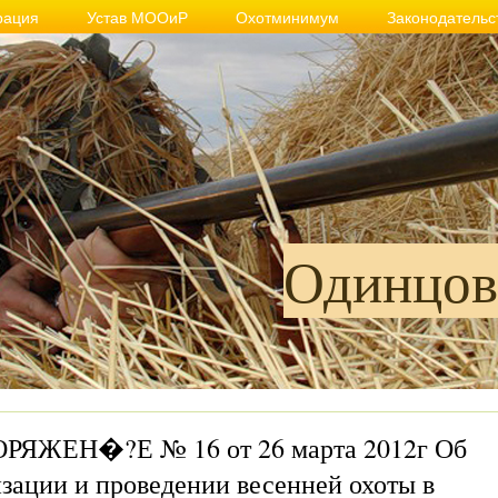
рация
Устав МООиР
Охотминимум
Законодательс
Одинцов
РЯЖЕН�?Е № 16 от 26 марта 2012г Об
зации и проведении весенней охоты в