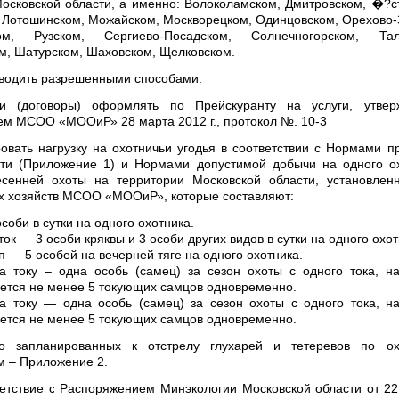
осковской области, а именно: Волоколамском, Дмитровском, �?с
 Лотошинском, Можайском, Москворецком, Одинцовском, Орехово-
ом, Рузском, Сергиево-Посадском, Солнечногорском, Тал
м, Шатурском, Шаховском, Щелковском.
водить разрешенными способами.
ки (договоры) оформлять по Прейскуранту на услуги, утвер
м МСОО «МООиР» 28 марта 2012 г., протокол №. 10-3
ровать нагрузку на охотничьи угодья в соответствии с Нормами п
сти (Приложение 1) и Нормами допустимой добычи на одного о
есенней охоты на территории Московской области, установлен
х хозяйств МСОО «МООиР», которые составляют:
соби в сутки на одного охотника.
ок — 3 особи кряквы и 3 особи других видов в сутки на одного охот
 — 5 особей на вечерней тяге на одного охотника.
а току – одна особь (самец) за сезон охоты с одного тока, н
ется не менее 5 токующих самцов одновременно.
а току — одна особь (самец) за сезон охоты с одного тока, н
ется не менее 5 токующих самцов одновременно.
во запланированных к отстрелу глухарей и тетеревов по ох
м – Приложение 2.
ветствие с Распоряжением Минэкологии Московской области от 22.