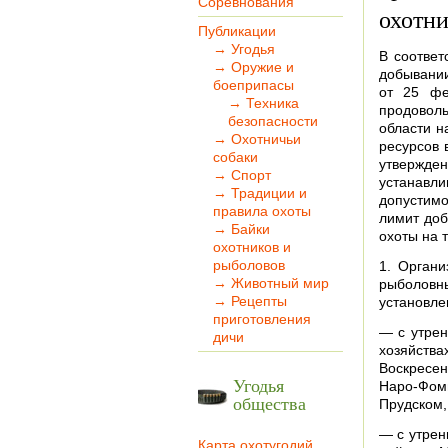
Соревнования
охотн
Публикации
→ Угодья
В соответ
→ Оружие и
добывании
боеприпасы
от 25 фе
→ Техника
продоволь
безопасности
области н
→ Охотничьи
ресурсов 
собаки
утвержден
→ Спорт
устанавл
→ Традиции и
допустимо
правила охоты
лимит доб
→ Байки
охоты на 
охотников и
рыболовов
1. Органи
→ Животный мир
рыболовн
→ Рецепты
установле
приготовления
— с утрен
дичи
хозяйств
Воскресен
Угодья
Наро-Фоми
общества
Прудском,
— с утрен
Карта охотугодий