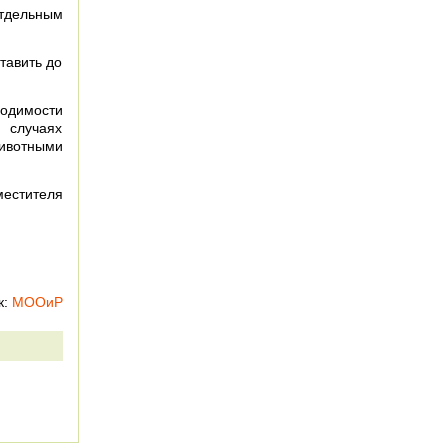
тдельным
тавить до
одимости
 случаях
ивотными
естителя
к:
МООиР