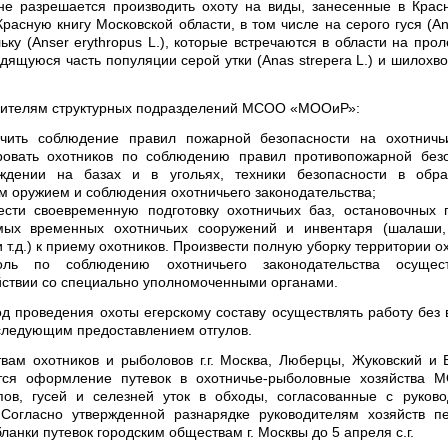
е разрешается производить охоту на виды, занесенные в Крас
Красную книгу Московской области, в том числе на серого гуся (An
льку (Anser erythropus L.), которые встречаются в области на прол
здящуюся часть популяции серой утки (Anas strepera L.) и шилохво
дителям структурных подразделений МСОО «МООиР»:
ечить соблюдение правил пожарной безопасности на охотничьи
ировать охотников по соблюдению правил противопожарной без
ждении на базах и в угольях, техники безопасности в обр
м оружием и соблюдения охотничьего законодательства;
ести своевременную подготовку охотничьих баз, остановочных 
мых временных охотничьих сооружений и инвентаря (шалаши, 
 т.д.) к приему охотников. Произвести полную уборку территории ох
оль по соблюдению охотничьего законодательства осущес
ствии со специально уполномоченными органами.
од проведения охоты егерскому составу осуществлять работу без
следующим предоставлением отгулов.
вам охотников и рыболовов г.г. Москва, Люберцы, Жуковский и
тся оформление путевок в охотничье-рыболовные хозяйства 
пов, гусей и селезней уток в обходы, согласованные с руков
 Согласно утвержденной разнарядке руководителям хозяйств п
ланки путевок городским обществам г. Москвы до 5 апреля с.г.