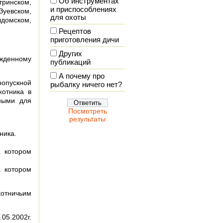
Об инструментах
тринском,
и приспособлениях
Зуевском,
для охоты
домском,
Рецептов
приготовления дичи
Других
жденному
публикаций
А почему про
ропускной
рыбалку ничего нет?
хотника в
ными для
Посмотреть
результаты
ника.
а котором
а котором
отничьим
05.2002г.