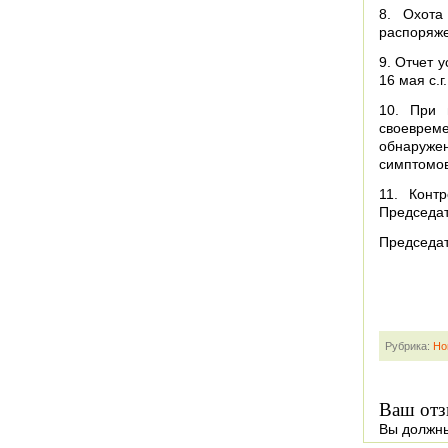
8. Охота
распоряж
9. Отчет 
16 мая с.
10. При 
своеврем
обнаруже
симптомов
11. Конт
Председа
Председат
Рубрика:
Но
Ваш отз
Вы должн