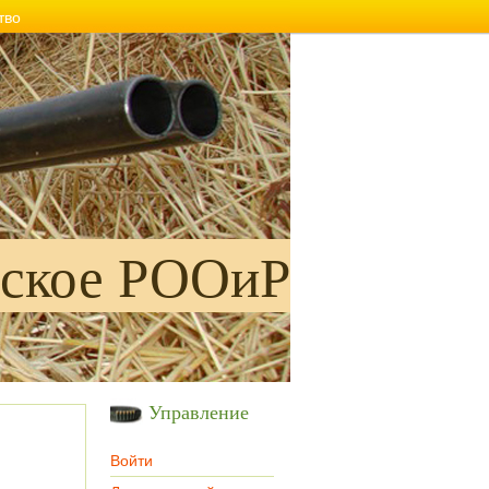
тво
ское РООиР
Управление
Войти