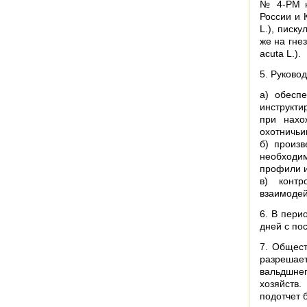
№ 4-РМ н
России и 
L.), писку
же на гне
acuta L.).
5. Руково
а) обесп
инструкт
при нахо
охотничьи
б) произв
необходи
профили и
в) контр
взаимодей
6. В пери
дней с по
7. Общест
разрешае
вальдшне
хозяйств.
подотчет б