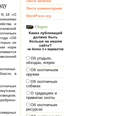
Лента записей
оду
Лента комментариев
. N 18 «О
WordPress.org
менениями
яйства и
Опрос
осковской
Каких публикаций
хотничьих
должно быть
 года «Об
больше на нашем
оторых не
сайте?
нии норм
не более 3-х вариантов
вливается
 весенней
Об угодьях,
обходах, егерях
хотничье-
Об охотничьем
ласти, в
оружии
Об охотничьих
хотничьих
собаках
мутском,
О традициях и
ховицком,
правилах охоты
еребряно-
Об охотничьих
ресурсах
 северных