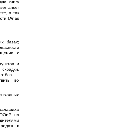
ную книгу
ser anser
ете, а так
сти (Anas
х базах;
опасности
ащении с
пунктов и
скрадки,
отбаз.
твить во
 выходных
 Балашиха
МООиР на
одителями
ередать в