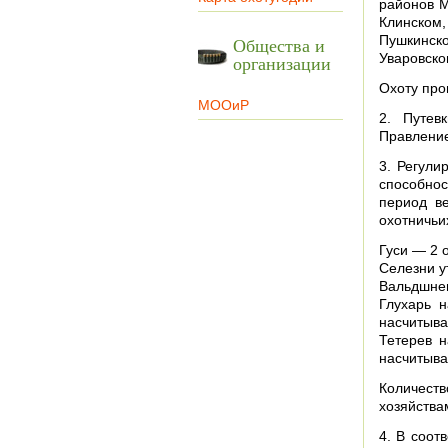
районов М
Клинском,
Пушкинск
Общества и
Уваровско
организации
Охоту про
МООиР
2. Путев
Правление
3. Регули
способно
период в
охотничьи
Гуси — 2 о
Селезни ут
Вальдшнеп
Глухарь н
насчитыва
Тетерев н
насчитыва
Количест
хозяйства
4. В соот