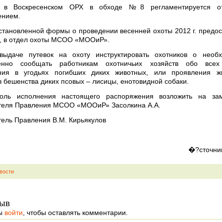
 в Воскресенском ОРХ в обходе №8 регламентируется о
ением.
установленной формы о проведении весенней охоты 2012 г. предос
г., в отдел охоты МСОО «МООиР».
выдаче путевок на охоту инструктировать охотников о необх
енно сообщать работникам охотничьих хозяйств обо всех
ния в угодьях погибших диких животных, или проявления ж
 бешенства диких псовых – лисицы, енотовидной собаки.
роль исполнения настоящего распоряжения возложить на зам
теля Правления МСОО «МООиР» Засолкина А.А.
ель Правления В.М. Кирьякулов
�?сточни
вости
ыв
ы
войти
, чтобы оставлять комментарии.