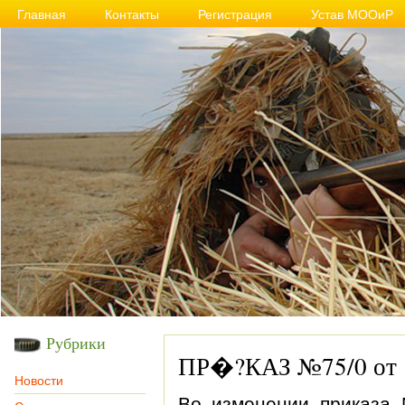
Главная
Контакты
Регистрация
Устав МООиР
Рубрики
ПР�?КАЗ №75/0 от 1
Новости
Во изменении приказа