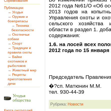
Соревнования
2012 года №61/О «Об ос
Публикации
2013 годов на копытн
→ Угодья
→ Оружие и
Управления охоты и охо
боеприпасы
сельского хозяйства 
→ Техника
области в раздел 1. доб
безопасности
→ Охотничьи
содержания:
собаки
→ Спорт
1.6. на лосей всех пол
→ Традиции и
2012 года по 15 января 
правила охоты
→ Байки
охотников и
рыболовов
→ Животный мир
→ Рецепты
Председатель Правл
приготовления
дичи
�?сп. Матюнин М.М.
тел. 930-44-39
Угодья
общества
Рубрика:
Новости
Карта охотугодий