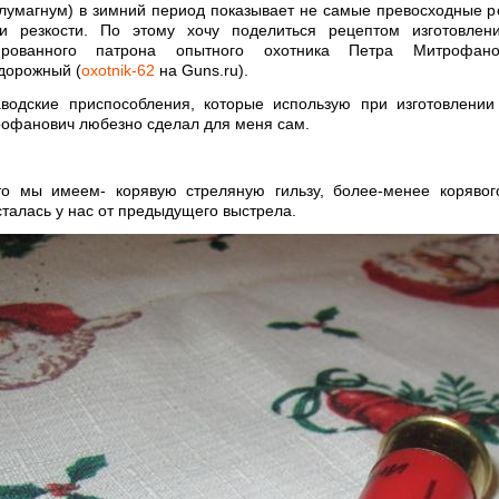
лумагнум) в зимний период показывает не самые превосходные р
 и резкости. По этому хочу поделиться рецептом изготовлени
ированного патрона опытного охотника Петра Митрофан
дорожный (
oxotnik-62
на Guns.ru).
водские приспособления, которые использую при изготовлении
офанович любезно сделал для меня сам.
то мы имеем- корявую стреляную гильзу, более-менее корявог
сталась у нас от предыдущего выстрела.