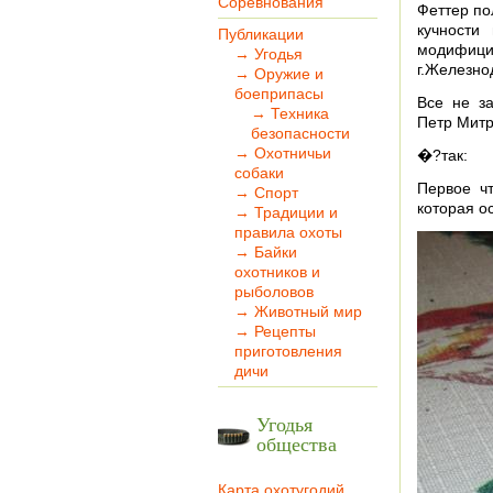
Соревнования
Феттер по
кучности
Публикации
модифиц
→ Угодья
г.Железно
→ Оружие и
боеприпасы
Все не за
→ Техника
Петр Митр
безопасности
→ Охотничьи
�?так:
собаки
Первое ч
→ Спорт
которая о
→ Традиции и
правила охоты
→ Байки
охотников и
рыболовов
→ Животный мир
→ Рецепты
приготовления
дичи
Угодья
общества
Карта охотугодий