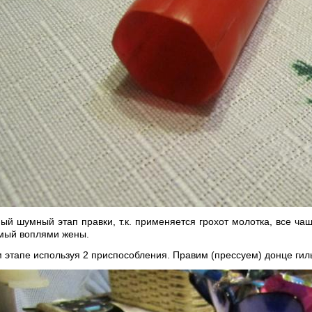
ый шумный этап правки, т.к. применяется грохот молотка, все ча
мый воплями жены.
 этапе используя 2 приспособления. Правим (прессуем) донце гил