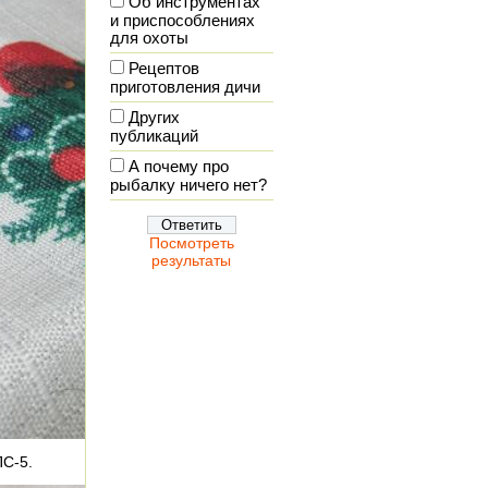
Об инструментах
и приспособлениях
для охоты
Рецептов
приготовления дичи
Других
публикаций
А почему про
рыбалку ничего нет?
Посмотреть
результаты
ПС-5.