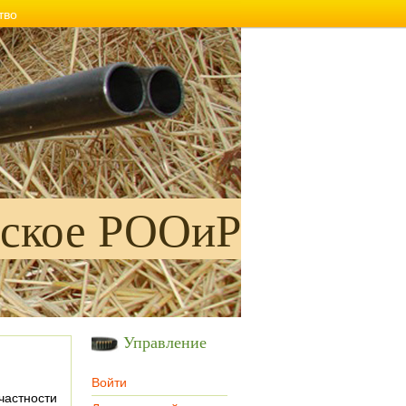
тво
ское РООиР
Управление
Войти
частности