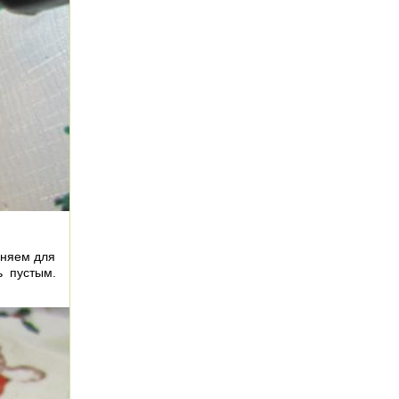
еняем для
ь пустым.