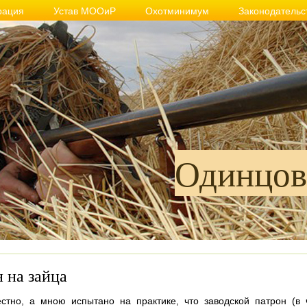
рация
Устав МООиР
Охотминимум
Законодательс
Одинцов
 на зайца
стно, а мною испытано на практике, что заводской патрон (в 