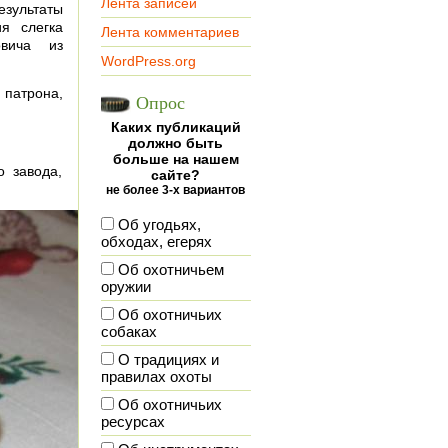
Лента записей
езультаты
я слегка
Лента комментариев
овича из
WordPress.org
 патрона,
Опрос
Каких публикаций
должно быть
больше на нашем
о завода,
сайте?
не более 3-х вариантов
Об угодьях,
обходах, егерях
Об охотничьем
оружии
Об охотничьих
собаках
О традициях и
правилах охоты
Об охотничьих
ресурсах