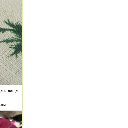
ще и чаще
ьзы.