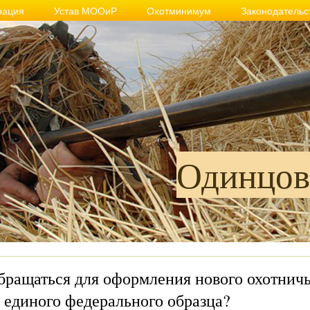
рация
Устав МООиР
Охотминимум
Законодательс
Одинцов
бращаться для оформления нового охотничь
 единого федерального образца?