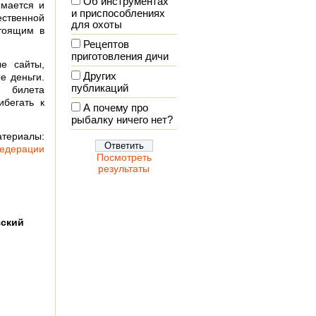
Об инструментах
ымается и
и приспособлениях
ственной
для охоты
стоящим в
Рецептов
приготовления дичи
е сайты,
Других
е деньги.
публикаций
билета
бегать к
А почему про
рыбалку ничего нет?
атериалы:
Федерации
Посмотреть
результаты
зский