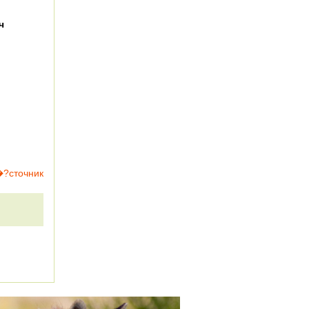
ч
?сточник