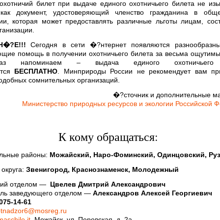
охотничий билет при выдаче единого охотничьего билета не из
 как документ, удостоверяющий членство гражданина в обще
ии, которая может предоставлять различные льготы лицам, со
ганизации.
�?Е!!!
Сегодня в сети �?нтернет появляются разнообразны
щие помощь в получении охотничьего билета за весьма ощутимы
з напоминаем – выдача единого охотничьего 
ится
БЕСПЛАТНО
. Минприроды России не рекомендует вам при
добных сомнительных организаций.
�?сточник и дополнительные м
Министерство природных ресурсов и экологии Российской 
К кому обращаться:
льные районы:
Можайский, Наро-Фоминский, Одинцовский, Ру
 округа:
Звенигород, Краснознаменск, Молодежный
ий отделом —
Цвелев Дмитрий Александрович
ель заведующего отделом —
Александров Алексей Георгиевич
075-14-61
tnadzor6@mosreg.ru
aschile.it
. Можайск, ул. Перовская, д. 2а