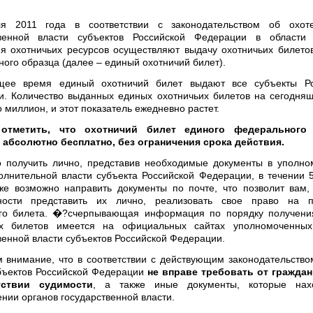
 2011 года в соответствии с законодательством об охот
твенной власти субъектов Российской Федерации в области
я охотничьих ресурсов осуществляют выдачу охотничьих билето
ого образца (далее – единый охотничий билет).
щее время единый охотничий билет выдают все субъекты Ро
. Количество выданных единых охотничьих билетов на сегодня
 миллион, и этот показатель ежедневно растет.
 отметить, что охотничий билет единого федерального
 абсолютно бесплатно, без ограничения срока действия.
о получить лично, представив необходимые документы в уполн
олнительной власти субъекта Российской Федерации, в течении 
же возможно направить документы по почте, что позволит вам,
ности представить их лично, реализовать свое право на п
его билета. �?счерпывающая информация по порядку получени
их билетов имеется на официальных сайтах уполномоченных
венной власти субъектов Российской Федерации.
внимание, что в соответствии с действующим законодательство
бъектов Российской Федерации
не вправе требовать от граждан
тствии судимости
, а также иные документы, которые нах
нии органов государственной власти.