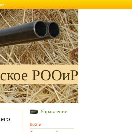
тво
ское РООиР
Управление
его
Войти