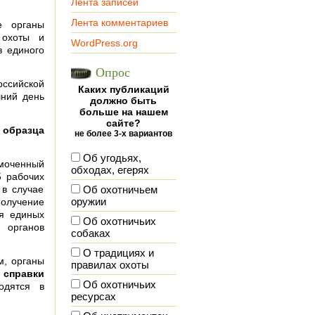
Лента записей
Лента комментариев
е органы
 охоты и
WordPress.org
в единого
Опрос
ссийской
Каких публикаций
шний день
должно быть
больше на нашем
сайте?
 образца
не более 3-х вариантов
Об угодьях,
омоченный
обходах, егерях
5 рабочих
 в случае
Об охотничьем
олучение
оружии
я единых
Об охотничьих
 органов
собаках
О традициях и
м, органы
правилах охоты
 справки
Об охотничьих
одятся в
ресурсах