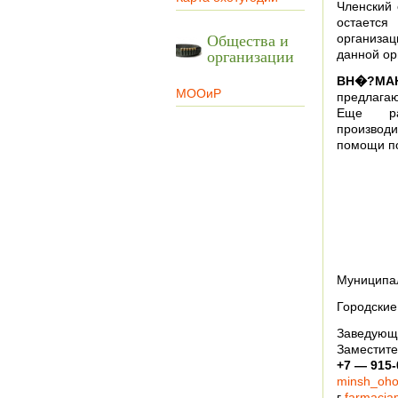
Членский 
остается
Общества и
организац
организации
данной ор
ВН�?МАН
МООиР
предлагаю
Еще ра
производ
помощи по
Муниципа
Городские
Заведующ
Заместит
+7 — 915-
minsh_oho
г
farmaciam