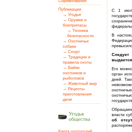
Соревнования
Публикации
С 1 июля
→ Угодья
государс
→ Оружие и
сохранени
боеприпасы
федеральн
→ Техника
В настоя
безопасности
Федерации
→ Охотничьи
превысило
собаки
→ Спорт
Следует
→ Традиции и
выдается
правила охоты
→ Байки
Его можн
охотников и
орган исп
рыболовов
дней. Так
→ Животный мир
невозмож
→ Рецепты
охотничь
приготовления
охотничь
дичи
государст
Обращаем 
Угодья
власти су
общества
об отсу
распоряже
Карта охотугодий