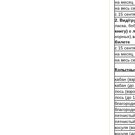
на месяц
на весь с
с 15 сент
2. Вид/гр
ласка, боб
книгу) с
норных
),
з
билете
с 15 сент
на месяц
на весь с
Копытны
кабан (вз
кабан (до 
лось (взр
лось (до 1
благородн
благородн
пятнистый
пятнистый
косуля (в
косуля (до