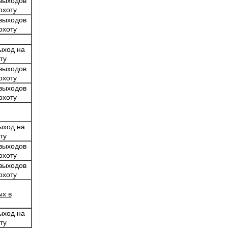
выходов
охоту
выходов
охоту
ыход на
ту
выходов
охоту
выходов
охоту
ыход на
ту
выходов
охоту
выходов
охоту
ых в
ыход на
ту