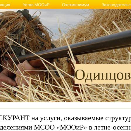
рация
Устав МООиР
Охотминимум
Законодательс
Одинцов
КУРАНТ на услуги, оказываемые структу
зделениями МСОО «МООиР» в летне-осенн