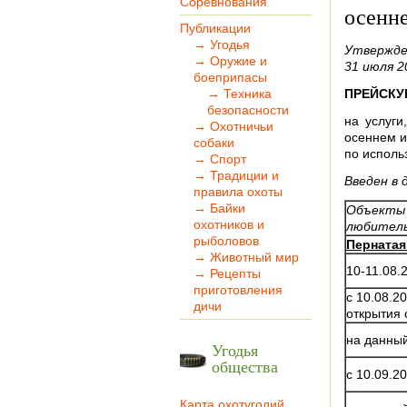
Соревнования
осенне
Публикации
→ Угодья
Утвержд
→ Оружие и
31 июля 2
боеприпасы
→ Техника
ПРЕЙСКУ
безопасности
на услуг
→ Охотничьи
осеннем и
собаки
по исполь
→ Спорт
→ Традиции и
Введен в 
правила охоты
→ Байки
Объекты 
охотников и
любитель
рыболовов
Пернатая
→ Животный мир
10-11.08.
→ Рецепты
приготовления
с 10.08.20
дичи
открытия 
на данны
Угодья
общества
с 10.09.2
Карта охотугодий