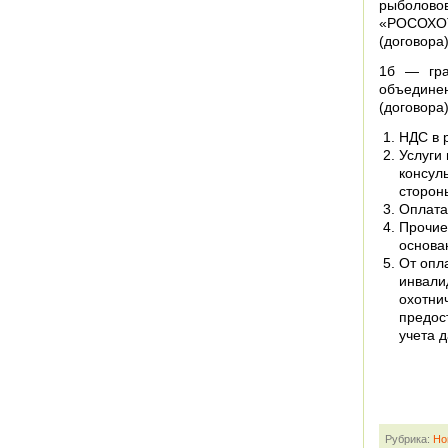
рыболовов
«РОСОХО
(договора
1б — гра
объединен
(договор
НДС в 
Услуги
консул
сторон
Оплата
Прочие
основа
От опла
инвали
охотни
предос
учета 
Рубрика:
Но