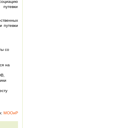
ссоциацию
 путевки
ственных
и путевки
ты со
ся на
ОВ,
ики
есту
к:
МООиР