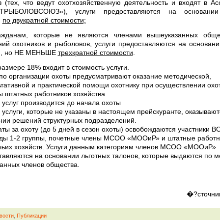
 (тех, что ведут охотхозяйственную деятельность и входят в А
ТРЫБОЛОВСОЮЗ»), услуги предоставляются на основании
)
по двукратной стоимости;
жданам, которые не являются членами вышеуказанных обще
ий охотников и рыболовов, услуги предоставляются на основани
а), но НЕ МЕНЬШЕ
трехкратной стоимости
.
размере 18% входит в стоимость услуги.
 по организации охоты предусматривают оказание методической,
ьтативной и практической помощи охотнику при осуществлении охо
ы штатных работников хозяйства.
 услуг производится до начала охоты
 услуги, которые не указаны в настоящем прейскуранте, оказывают
нии решений структурных подразделений.
ты за охоту (до 5 дней в сезон охоты) освобождаются участники В
ды 1-2 группы, почетные члены МСОО «МООиР» и штатные работн
чьих хозяйств. Услуги данным категориям членов МСОО «МООиР»
тавляются на основании льготных талонов, которые выдаются по м
данных членов общества.
�?сточни
вости
,
Публикации