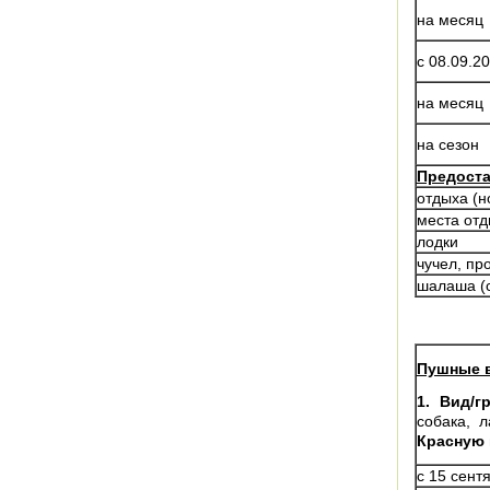
на месяц
с 08.09.2
на месяц
на сезон
Предоста
отдыха (но
места отд
лодки
чучел, п
шалаша (с
Пушные 
1. Вид/г
собака, л
Красную 
с 15 сент