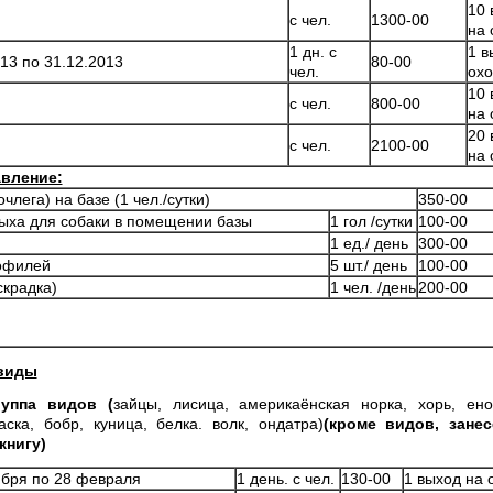
10 
с чел.
1300-00
на 
1 дн. с
1 в
013 по 31.12.2013
80-00
чел.
охо
10 
с чел.
800-00
на 
20 
с чел.
2100-00
на 
вление:
члега) на базе (1 чел./сутки)
350-00
ыха для собаки в помещении базы
1 гол /сутки
100-00
1 ед./ день
300-00
рофилей
5 шт./ день
100-00
крадка)
1 чел. /день
200-00
виды
руппа видов (
зайцы, лисица, америкаёнская норка, хорь, ено
аска, бобр, куница, белка. волк, ондатра)
(кроме видов, зане
книгу)
ября по 28 февраля
1 день. с чел.
130-00
1 выход на 