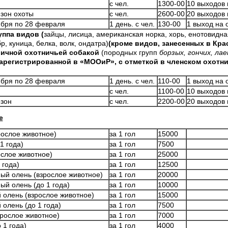
с чел.
1300-00
10 выходов 
езон охоты
с чел.
2600-00
20 выходов 
ября по 28 февраля
1 день. с чел.
130-00
1 выход на 
уппа видов (
зайцы, лисица, американская норка, хорь, енотовидна
р, куница, белка, волк, ондатра)
(кроме видов, занесенных в Кр
 личной охотничьей собакой
(породных групп
борзых, гончих, лае
арегистрированной в «МООиР», с отметкой в членском охотн
ября по 28 февраля
1 день. с чел.
110-00
1 выход на 
с чел.
1100-00
10 выходов 
езон
с чел.
2200-00
20 выходов 
е
рослое животное)
за 1 гол
15000
1 года)
за 1 гол
7500
ослое животное)
за 1 гол
25000
 года)
за 1 гол
12500
ый олень (взрослое животное)
за 1 гол
20000
ый олень (до 1 года)
за 1 гол
10000
 олень (взрослое животное)
за 1 гол
15000
 олень (до 1 года)
за 1 гол
7500
зрослое животное)
за 1 гол
7000
 1 года)
за 1 гол
4000