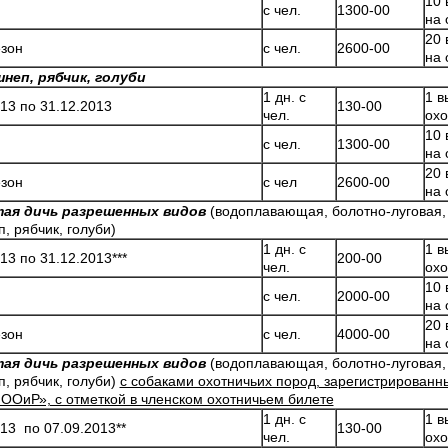
10 
с чел.
1300-00
на 
20 
езон
с чел.
2600-00
на 
неп, рябчик, голуби
1 дн. с
1 в
013 по 31.12.2013
130-00
чел.
охо
10 
с чел.
1300-00
на 
20 
езон
с чел
2600-00
на 
ая дичь разрешенных видов
(водоплавающая, болотно-луговая,
, рябчик, голуби)
1 дн. с
1 в
13 по 31.12.2013***
200-00
чел.
охо
10 
с чел.
2000-00
на 
20 
езон
с чел.
4000-00
на 
ая дичь
разрешенных видов
(водоплавающая, болотно-луговая,
, рябчик, голуби)
с собаками охотничьих пород, зарегистрированн
ОиР», с отметкой в членском охотничьем билете
1 дн. с
1 в
013 по 07.09.2013**
130-00
чел.
охо