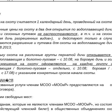
!
 на охоту считается 1 календарный день, проведенный на охоте
нные цены на охоту в два дня открытия по водоплавающей дич
 и сезонных путевок
не распространяются
;, в т.ч. и на сезон
ая дичь разрешенных видов»), и действуют только в случа
аются разрешение и путевка для охоты на водоплавающую дич
8.2013;
ольку охота на различные группы пернатой дичи
открывается 
оплавающая и болотно-луговая – с 10.08, на боровую дичь и го
азрешения на охоту оформляются на каждую группу о
вающая / болотно-луговая – отдельно, с 10.08; боровая / 
 с 17.08) с указанием конкретных сроков начала охоты.
ЧАН�?Я
азванные услуги членам МСОО «МООиР» предоставляются на о
оговора).
ии свободных мест:
данам, которые не являются членами МСОО «МООиР», но состоят
ействующий членский билет) в общественных объединениях охо