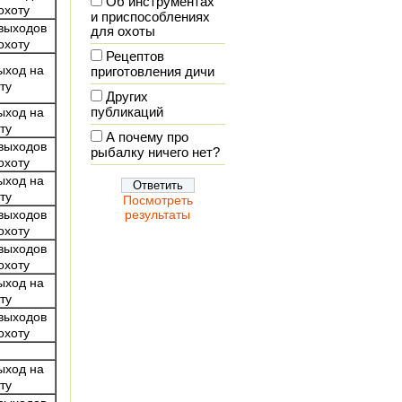
Об инструментах
охоту
и приспособлениях
выходов
для охоты
охоту
Рецептов
ыход на
приготовления дичи
ту
Других
ыход на
публикаций
ту
А почему про
выходов
рыбалку ничего нет?
охоту
ыход на
ту
Посмотреть
выходов
результаты
охоту
выходов
охоту
ыход на
ту
выходов
охоту
ыход на
ту