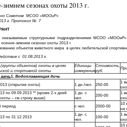
-зимнем сезонах охоты 2013 г.
ено Советом МСОО «МООиР»
013 г. Протокол № 7
РАНТ
и, оказываемые структурными подразделениями МСОО «МООиР» 
 осенне-зимнем сезонах охоты 2013 г.
зованию объектов животного мира в целях любительской спортивн
действие с 01.08.2013 г.
(группы объектов) охоты в целях
Единицы
Стоимость,
Пр
ской и спортивной охоты
измерения
руб.
 дичь
1.
Водоплавающая дичь
1 в
2013 (открытие охоты)
1 дн./чел.
250-00
охо
13 по 09.09.2013 ** (кроме 2-х дней
1 дн. с
1 в
200-00
охоты – см строку выше)
чел.
охо
10 
й период
с чел.
2000-00
на 
1 дн. с
1 в
013 по 31.12.2013
100-00
чел.
охо
10 