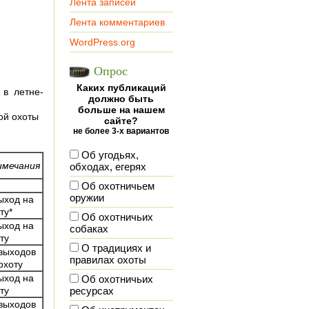
Лента записей
Лента комментариев
WordPress.org
Опрос
Каких публикаций
в летне-
должно быть
больше на нашем
ой охоты
сайте?
не более 3-х вариантов
Об угодьях,
имечания
обходах, егерях
Об охотничьем
оружии
ыход на
ту*
Об охотничьих
ыход на
собаках
ту
О традициях и
выходов
правилах охоты
охоту
ыход на
Об охотничьих
ту
ресурсах
выходов