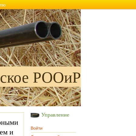
тво
ское РООиР
Управление
рными
Войти
ем и