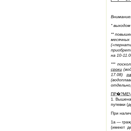
Внимание
* выходом
** повыше
месячных
(«пернат
приобрет
на 10-11.0
*** поск
сроки
(вод
17.08)
р
(водопла
отдельно,
ПР�?МЕ
1. Вышен
путевки (д
При налич
1а — граж
(имеют д