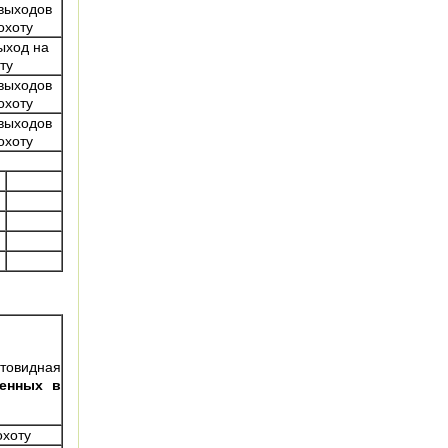
выходов
охоту
ыход на
ту
выходов
охоту
выходов
охоту
товидная
сенных в
охоту