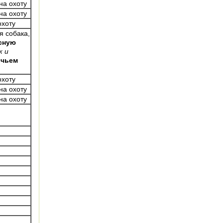
на охоту
на охоту
охоту
я собака,
асную
к и
ичьем
охоту
на охоту
на охоту