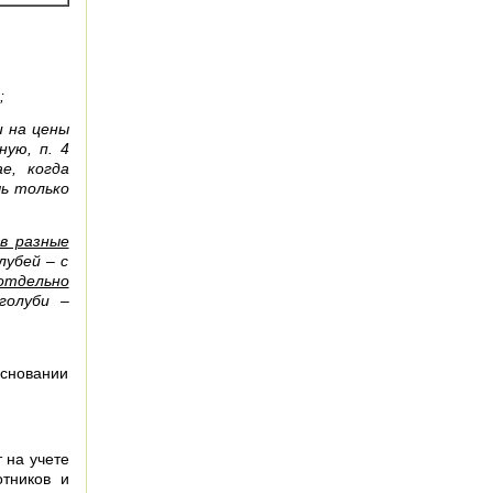
;
и на цены
ную, п. 4
е, когда
ь только
в разные
лубей – с
тдельно
голуби –
сновании
 на учете
тников и