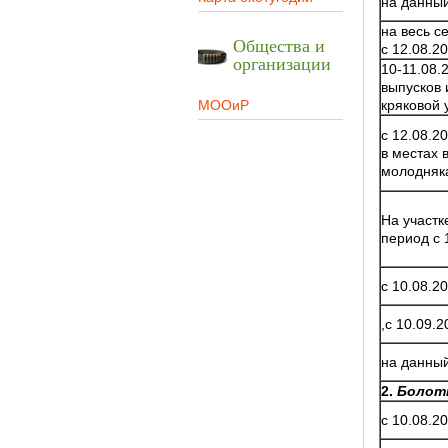
на данны
на весь с
Общества и
с 12.08.2
организации
10-11.08.
выпусков
МООиР
кряковой 
с 12.08.2
в местах 
молодняка
На участк
период с 
с 10.08.2
,с 10.09.
на данны
2.
Болотн
с 10.08.2