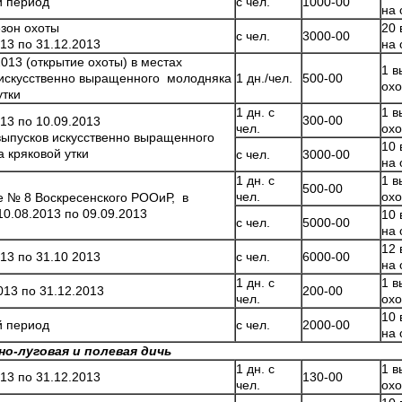
й период
с чел.
1000-00
на 
езон охоты
20 
с чел.
3000-00
013 по 31.12.2013
на 
2013 (открытие охоты) в местах
1 в
 искусственно выращенного молодняка
1 дн./чел.
500-00
охо
утки
1 дн. с
1 в
300-00
013 по 10.09.2013
чел.
охо
выпусков искусственно выращенного
10 
 кряковой утки
с чел.
3000-00
на 
1 дн. с
1 в
500-00
чел.
охо
е № 8 Воскресенского РООиР, в
10.08.2013 по 09.09.2013
10 
с чел.
5000-00
на 
12 
013 по 31.10 2013
с чел.
6000-00
на 
1 дн. с
1 в
2013 по 31.12.2013
200-00
чел.
охо
10 
й период
с чел.
2000-00
на 
о-луговая и полевая дичь
1 дн. с
1 в
013 по 31.12.2013
130-00
чел.
охо