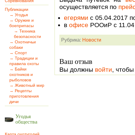
Соревнования
осуществляется по
прей
Публикации
→ Угодья
егерями
с 05.04.2017 п
→ Оружие и
в
офисе
РООиР с 11.04.
боеприпасы
→ Техника
безопасности
Рубрика:
Новости
→ Охотничьи
собаки
→ Спорт
→ Традиции и
Ваш отзыв
правила охоты
Вы должны
войти
, чтобы
→ Байки
охотников и
рыболовов
→ Животный мир
→ Рецепты
приготовления
дичи
Угодья
общества
Карта охотугодий