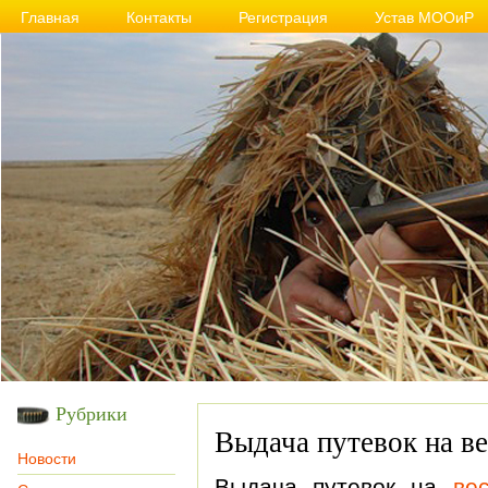
Главная
Контакты
Регистрация
Устав МООиР
Рубрики
Выдача путевок на в
Новости
Выдача путевок на
ве