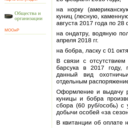
на норку (американскую
Общества и
куниц (лесную, каменную)
организации
августа 2017 года по 28
МООиР
на ондатру, водяную по
апреля 2018 гг.
на бобра, ласку с 01 окт
В связи с отсутствием
барсука в 2017 году, 
данный вид охотничь
отдельным распоряжени
Оформление и выдачу р
куницы и бобра произв
сбора (60 руб/особь) с
добычи особей «за сезон
В квитанции об оплате 