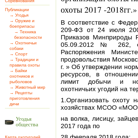
Соревнования
охоты 2017 -2018гг.»
Публикации
→ Угодья
→ Оружие и
В соответствие с Феде
боеприпасы
209-ФЗ от 24 июля 200
→ Техника
Приказов Минприроды Р
безопасности
→ Охотничьи
05.09.2012 № 262, 
собаки
Распоряжения Министе
→ Спорт
продовольствия Московс
→ Традиции и
правила охоты
г. » Об утверждении но
→ Байки
ресурсов, в отношени
охотников и
лимит добычи и нор
рыболовов
→ Животный мир
охотничьих угодий на те
→ Рецепты
приготовления
1.Организовать охоту 
дичи
хозяйствах МСОО «МООи
Угодья
на волка, лисицу, зайцев
общества
2017 года по
28 февраля 2018 года;
Карта охотугодий