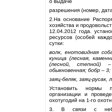
о выдаче
разрешения (номер, дата
2.На основание Распор
хозяйства и продовольс
12.04.2012 года. устан
ресурсов (особей каждо
сутки:
волк, енотовидная соб
куница
(лесная, каменн
(лесной, степной)
обыкновенная; бобр –
3
;
заяц-беляк, заяц-русак, 
Установить нормы п
организации и провед
охотугодий на 1-го охотн
3. В связи с небла