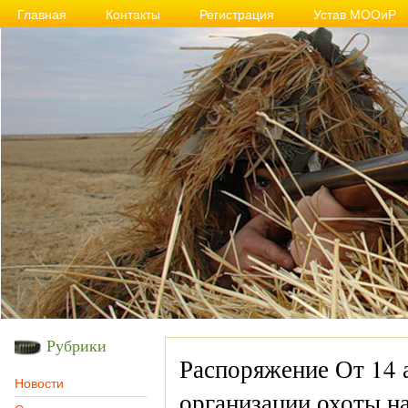
Главная
Контакты
Регистрация
Устав МООиР
Рубрики
Распоряжение От 14 а
Новости
организации охоты н