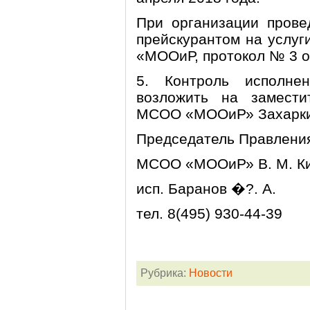
При организации прове
прейскурантом на услу
«МООиР, протокол № 3 о
5. Контроль исполне
возложить на замести
МСОО «МООиР» Захаркин
Председатель Правлени
МСОО «МООиР» В. М. Ки
исп. Баранов �?. А.
тел. 8(495) 930-44-39
Рубрика:
Новости