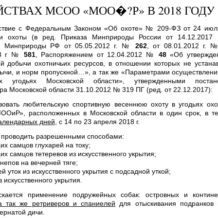
ЙСТВАХ МСОО «МОО�?Р» В 2018 ГОДУ
ствие с Федеральным Законом «Об охоте» № 209-ФЗ от 24 июля
и охоты (в ред. Приказа Минприроды России от 14.12.2017
и Минприроды РФ от 05.05.2012 г. №
262
, от 08.01.2012 г.
13 г №
581
, Распоряжением от 12.04.2012 №
48
«Об утвержде
й добычи охотничьих ресурсов, в отношении которых не устана
ычи, и норм пропускной…», а так же «Параметрами осуществлени
их угодьях Московской области», утвержденными постан
ра Московской области 31.10.2012 № 319 ПГ (ред. от 22.12.2017):
зовать любительскую спортивную весеннюю охоту в угодьях охо
ОиР», расположенных в Московской области в один срок, в т
календарных дней
, с 14 по 23 апреля 2018 г.
у проводить разрешенными способами:
их самцов глухарей на току;
их самцов тетеревов из искусственного укрытия;
непов на вечерней тяге;
й уток из искусственного укрытия с подсадной уткой;
з искусственного укрытия.
ускается применение подружейных собак: островных и контине
а так же ретриверов и спаниелей
для отыскивания подранков 
ернатой дичи.