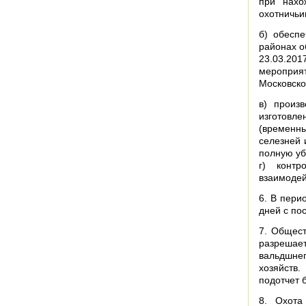
при нахо
охотничьи
б) обесп
районах о
23.03.201
мероприя
Московско
в) произв
изготовл
(временн
селезней 
полную уб
г) контр
взаимодей
6. В пери
дней с по
7. Общест
разрешае
вальдшне
хозяйств.
подотчет б
8. Охота