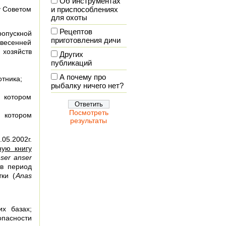
Об инструментах
у Советом
и приспособлениях
для охоты
Рецептов
ропускной
приготовления дичи
 весенней
 хозяйств
Других
публикаций
А почему про
отника;
рыбалку ничего нет?
 котором
Посмотреть
а котором
результаты
05.2002г.
ную книгу
ser anser
 в период
ки (
Anas
х базах;
опасности