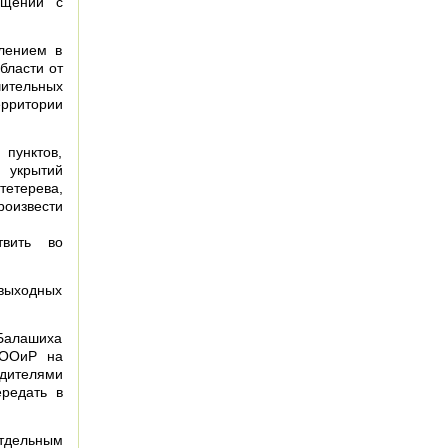
ащении с
лением в
бласти от
чительных
рритории
 пунктов,
 укрытий
тетерева,
роизвести
твить во
 выходных
 Балашиха
МООиР на
одителями
ередать в
тдельным