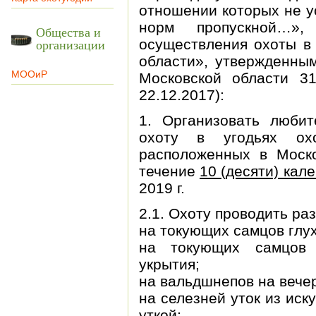
отношении которых не у
норм пропускной…»
Общества и
организации
осуществления охоты в 
области», утвержденны
МООиР
Московской области 3
22.12.2017):
1. Организовать люби
охоту в угодьях ох
расположенных в Моско
течение
10 (десяти) кал
2019 г.
2.1. Охоту проводить р
на токующих самцов глух
на токующих самцов 
укрытия;
на вальдшнепов на вечер
на селезней уток из иск
уткой;