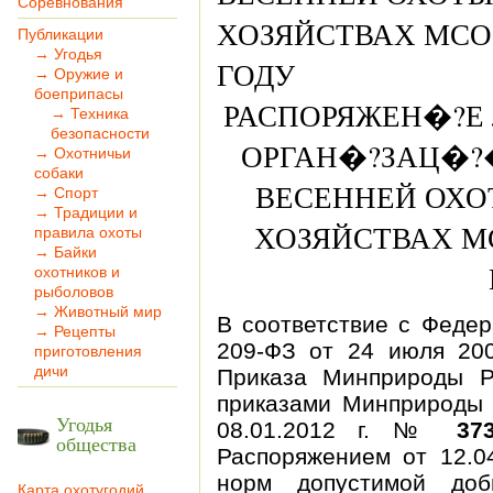
Соревнования
ХОЗЯЙСТВАХ МСОО
Публикации
→ Угодья
ГОДУ
→ Оружие и
боеприпасы
РАСПОРЯЖЕН�?Е № 
→ Техника
безопасности
ОРГАН�?ЗАЦ�?
→ Охотничьи
собаки
ВЕСЕННЕЙ ОХО
→ Спорт
→ Традиции и
ХОЗЯЙСТВАХ МС
правила охоты
→ Байки
охотников и
рыболовов
→ Животный мир
В соответствие с Феде
→ Рецепты
209-ФЗ от 24 июля 200
приготовления
дичи
Приказа Минприроды Р
приказами Минприроды
Угодья
08.01.2012 г. №
37
общества
Распоряжением от 12.
норм допустимой доб
Карта охотугодий