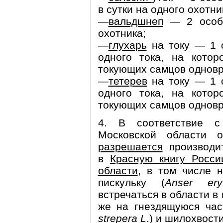
в сутки на одного охотни
—
вальдшнеп
— 2 особи
охотника;
—
глухарь
на току — 1 о
одного тока, на кото
токующих самцов однов
—
тетерев
на току — 1 о
одного тока, на кото
токующих самцов однов
4. В соответствие с
Московской области
разрешается
производи
в
Красную книгу Росси
области
, в том числе н
пискульку (
Anser ery
встречаться в области в
же на гнездящуюся час
strepera L
.) и шилохвости