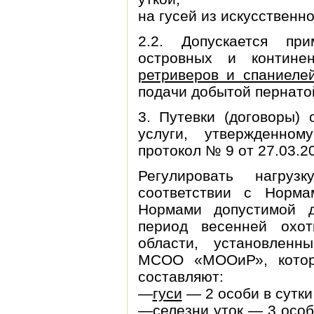
на гусей из искусственно
2.2. Допускается пр
островных и контин
ретриверов и спаниеле
подачи добытой пернато
3. Путевки (договоры)
услуги, утвержденн
протокол № 9 от 27.03.20
Регулировать нагру
соответствии с Норма
Нормами допустимой 
период весенней охо
области, установленн
МСОО «МООиР», котор
составляют:
—
гуси
— 2 особи в сутки
—
селезни
уток — 3 особ