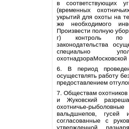
в соответствующих уг
(временных охотничь
укрытий для охоты на те
же необходимого инв
Произвести полную убор
г) контроль по с
законодательства осущ
специально упол
охотнадзораМосковской 
6. В период проведе
осуществлять работу бе
предоставлением отгуло
7. Обществам охотников
и Жуковский разреша
охотничье-рыболо
вальдшнепов, гусей 
согласованные с руков
утвержденной разнар