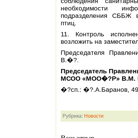
соблюдения санитарн
необходимости инфо
подразделения СББЖ 
птиц.
11. Контроль исполне
возложить на заместите
Председателя Правле
В.�?.
Председатель Правлен
МСОО «МОО�?Р» В.М. 
�?сп.: �?.А.Баранов, 49
Рубрика:
Новости
Ваш отзыв