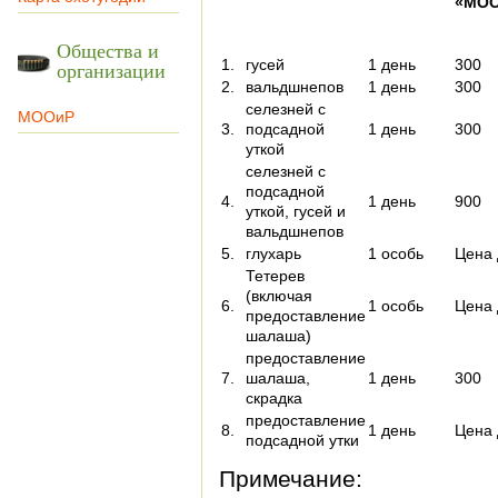
«МОО
Общества и
1.
гусей
1 день
300
организации
2.
вальдшнепов
1 день
300
селезней с
МООиР
3.
подсадной
1 день
300
уткой
селезней с
подсадной
4.
1 день
900
уткой, гусей и
вальдшнепов
5.
глухарь
1 особь
Цена 
Тетерев
(включая
6.
1 особь
Цена 
предоставление
шалаша)
предоставление
7.
шалаша,
1 день
300
скрадка
предоставление
8.
1 день
Цена 
подсадной утки
Примечание: