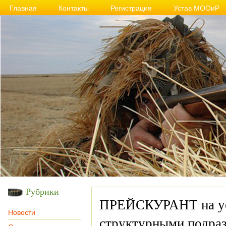
Главная
Контакты
Регистрация
Устав МООиР
Рубрики
ПРЕЙСКУРАНТ на ус
Новости
структурными подраз