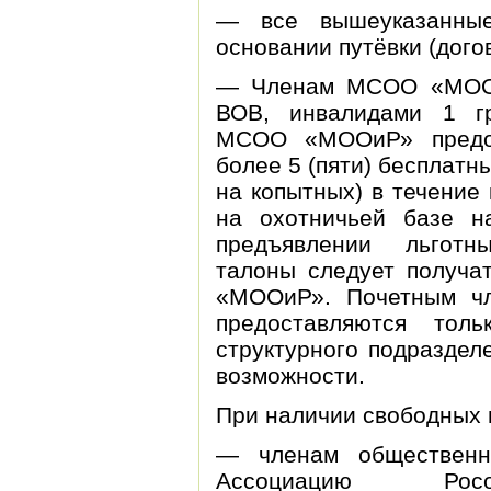
— все вышеуказанные
основании путёвки (дого
— Членам МСОО «МООи
ВОВ, инвалидами 1 г
МСОО «МООиР» предос
более 5 (пяти) бесплатн
на копытных) в течение
на охотничьей базе н
предъявлении льготн
талоны следует получа
«МООиР». Почетным ч
предоставляются тол
структурного подраздел
возможности.
При наличии свободных 
— членам общественн
Ассоциацию Росох