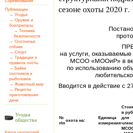
Соревнования
сезоне охоты 2020 г.
Публикации
→ Угодья
→ Оружие и
боеприпасы
Постан
→ Техника
прото
безопасности
→ Охотничьи
ПР
собаки
→ Спорт
на услуги, оказываемые
→ Традиции и
МСОО «МООиР» в вес
правила охоты
по использованию объ
→ Байки
охотников и
любительско
рыболовов
→ Животный мир
Вводится в действие с 2
→ Рецепты
приготовления
дичи
Стои
в ру
Угодья
№
Единица
для
общества
охота на:
п\п
измерения
член
МСО
Карта охотугодий