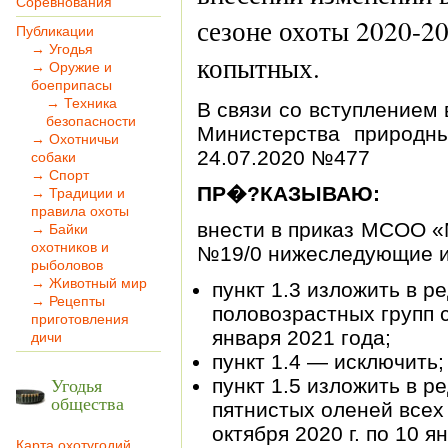
Соревнования
сезоне охоты 2020-20
Публикации
→ Угодья
копытных.
→ Оружие и
боеприпасы
→ Техника
В связи со вступлением 
безопасности
Министерства природн
→ Охотничьи
24.07.2020 №477
собаки
→ Спорт
ПР�?КАЗЫВАЮ:
→ Традиции и
правила охоты
внести в приказ МСОО «
→ Байки
охотников и
№19/0 нижеследующие и
рыболовов
→ Животный мир
пункт 1.3 изложить в р
→ Рецепты
половозрастных групп с 
приготовления
января 2021 года;
дичи
пункт 1.4 — исключить;
Угодья
пункт 1.5 изложить в р
общества
пятнистых оленей всех 
октября 2020 г. по 10 я
Карта охотугодий