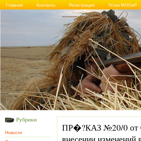
Главная
Контакты
Регистрация
Устав МООиР
Рубрики
ПР�?КАЗ №20/0 от 0
Новости
внесении изменений 