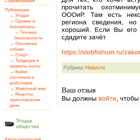
Соревнования
прочитать охотминим
Публикации
ОООиР. Там есть нек
→ Угодья
→ Оружие и
региона сведения, н
боеприпасы
хороший. Если Вы его 
→ Техника
сдадите зачёт
безопасности
→ Охотничьи
собаки
https://slobfishunt.ru/z
→ Спорт
→ Традиции и
правила охоты
Рубрика:
Новости
→ Байки
охотников и
рыболовов
Ваш отзыв
→ Животный мир
→ Рецепты
Вы должны
войти
, чтобы
приготовления
дичи
Угодья
общества
Карта охотугодий