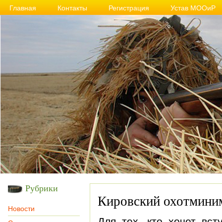
Главная
Контакты
Регистрация
Устав МООиР
Рубрики
Кировский охотмини
Новости
Для тех, кто хочет вст