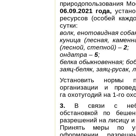
природопользования Мо
06.09.2021 года,
устан
ресурсов (особей каждо
сутки:
волк, енотовидная соба
куница (лесная, каменн
(лесной, степной) –
2
;
ондатра –
5
;
белка обыкновенная; бо
заяц-беляк, заяц-русак, 
Установить нормы п
организации и прове
га охотугодий на 1-го ох
3.
В связи с неблаг
обстановкой по бешен
разрешений на лисицу и
Принять меры по у
оформлении разреше