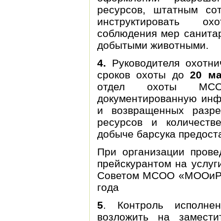
ресурсов, штатным сот
инструктировать ох
соблюдения мер санитар
добытыми животными.
4.
Руководителя охотни
сроков охоты до
20 ма
отдел охоты МС
документированную инф
и возвращенных разр
ресурсов и количеств
добыче барсука предост
При организации прове
прейскурантом на услуг
Советом МСОО «МООиР, 
года
5
. Контроль исполне
возложить на замести