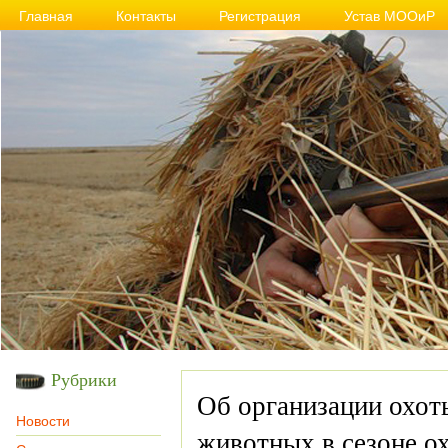
Главная
Контакты
Регистрация
Устав МООиР
Рубрики
Об организации охот
Новости
животных в сезоне ох