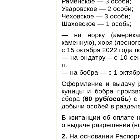
Раменское — 3 особи;
Уваровское — 2 особи;
Чеховское — 3 особи;
Шаховское — 1 особь;
— на норку (американ
каменную), хоря (лесного
с 15 октября 2022 года п
— на ондатру – с 10 се
гг.
— на бобра — с 1 октябр
Оформление и выдачу р
куницы и бобра произв
сбора (
60 руб/особь
) с
добычи особей в разделе
В квитанции об оплате 
о выдаче разрешения (но
2.
На основании Распоря