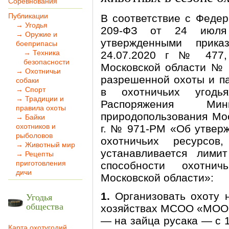
Соревнования
Публикации
В соответствие с Феде
→ Угодья
209-ФЗ от 24 июля
→ Оружие и
утвержденными прик
боеприпасы
→ Техника
24.07.2020 г № 477,
безопасности
Московской области № 2
→ Охотничьи
разрешенной охоты и п
собаки
→ Спорт
в охотничьих угодь
→ Традиции и
Распоряжения Ми
правила охоты
природопользования Мос
→ Байки
охотников и
г. № 971-РМ «Об утвер
рыболовов
охотничьих ресурсо
→ Животный мир
устанавливается лими
→ Рецепты
приготовления
способности охотни
дичи
Московской области»:
1.
Организовать охоту 
Угодья
общества
хозяйствах МСОО «МООи
— на зайца русака — с 1
Карта охотугодий